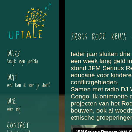
SRQ15 RODE KRUIS
WERK
Ieder jaar sluiten dr
bekijk mijn portfolio
een week lang geld in
stond 3FM Serious Re
educatie voor kindere
WAT
conflictgebieden.
wat kan ik voor je doen?
Samen met radio DJ W
Congo. Ik ontmoette 
WIE
projecten van het Ro
over mij
bouwen, ook al woedt
etnische groeperingen
CONTACT