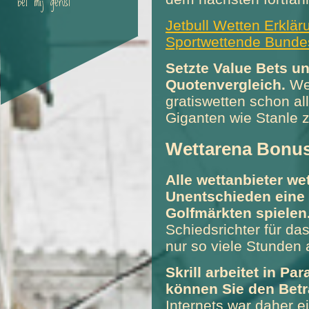
bel mij gerust
Jetbull Wetten Erklär
Sportwettende Bundes
Setzte Value Bets u
Quotenvergleich.
Wet
gratiswetten schon all
Giganten wie Stanle zu
Wettarena Bonus
Alle wettanbieter we
Unentschieden eine 
Golfmärkten spielen
Schiedsrichter für das
nur so viele Stunden 
Skrill arbeitet in Pa
können Sie den Betr
Internets war daher ei