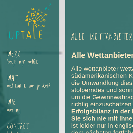
ALLE WETTANBIETE
WERK
Alle Wettanbiete
bekijk mijn portfolio
Alle wettanbieter wett
südamerikanischen Ko
WAT
die Umwandlung dies
wat kan ik voor je doen?
stolperndes und sonni
um die Gewinnwahrsch
WIE
richtig einzuschätzen
over mij
Erfolgsbilanz in der
Sie sich nie mit ih
CONTACT
ist leider nur in engl
dem nächsten fortfah