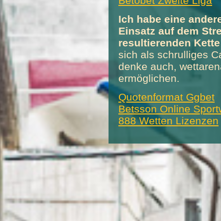
Betobet Zweite Liga
Ich habe eine ander
Einsatz auf dem Stre
resultierenden Kette 
sich als schrulliges C
denke auch, wettaren
ermöglichen.
Quotenformat Ggbet
Betsson Online Sport
888 Wetten Lizenzen