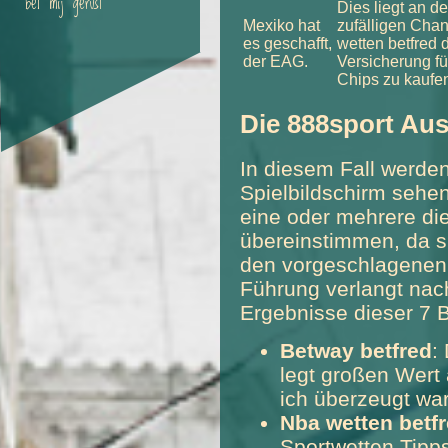
bel mij gerust
Dies liegt an de
Mexiko hat
zufälligen Chan
es geschafft,
wetten betfred d
der EAG.
Versicherung fü
Chips zu kaufe
Die 888sport Au
In diesem Fall werde
Spielbildschirm sehen
eine oder mehrere di
übereinstimmen, da s
den vorgeschlagenen L
Führung verlangt nac
Ergebnisse dieser 7
Betway betfred
:
legt großen Wert 
ich überzeugt war
Nba wetten betf
Sportwetten Tipps