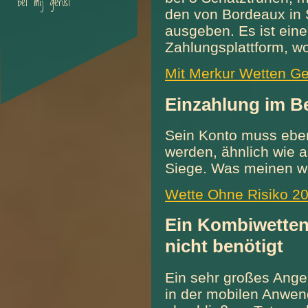
bel mij gerust
den von Bordeaux in 
ausgeben. Es ist eine
Zahlungsplattform, wo
Mit Merkur Wetten Ge
Einzahlung im Be
Sein Konto muss ebenf
werden, ähnlich wie an
Siege. Was meinen wi
Wette Ohne Risiko 2
Ein Kombiwetten
nicht benötigt
Ein sehr großes Angeb
in der mobilen Anwend