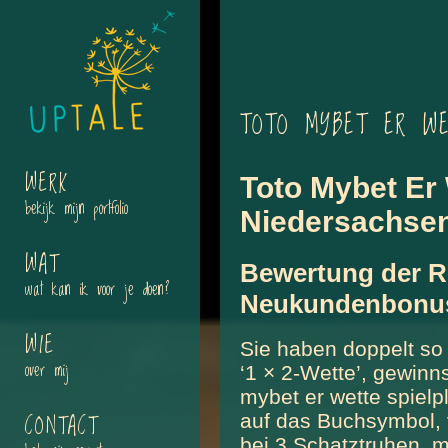
TOTO MYBET ER WE
WERK
Toto Mybet Er 
bekijk mijn portfolio
Niedersachse
WAT
Bewertung der R
wat kan ik voor je doen?
Neukundenbonu
WIE
Sie haben doppelt so 
over mij
‘1 × 2-Wette’, gewinn
mybet er wette spiel
CONTACT
auf das Buchsymbol, v
bei 3 Schatztruhen, m